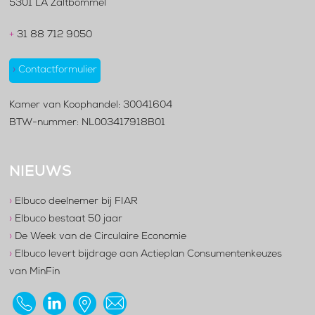
5301 LA Zaltbommel
+
31 88 712 9050
›
Contactformulier
Kamer van Koophandel: 30041604
BTW-nummer: NL003417918B01
NIEUWS
›
Elbuco deelnemer bij FIAR
›
Elbuco bestaat 50 jaar
›
De Week van de Circulaire Economie
›
Elbuco levert bijdrage aan Actieplan Consumentenkeuzes
van MinFin