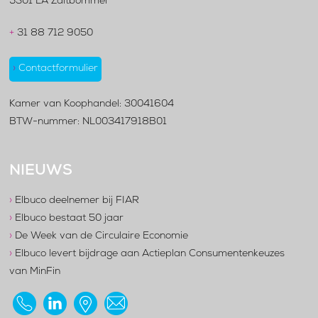
5301 LA Zaltbommel
+
31 88 712 9050
›
Contactformulier
Kamer van Koophandel: 30041604
BTW-nummer: NL003417918B01
NIEUWS
›
Elbuco deelnemer bij FIAR
›
Elbuco bestaat 50 jaar
›
De Week van de Circulaire Economie
›
Elbuco levert bijdrage aan Actieplan Consumentenkeuzes
van MinFin